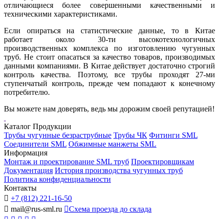
отличающиеся более совершенными качественными и
техническими характеристиками.
Если опираться на статистические данные, то в Китае
работает около 30-ти высокотехнологичных
производственных комплекса по изготовлению чугунных
труб. Не стоит опасаться за качество товаров, производимых
данными компаниями. В Китае действует достаточно строгий
контроль качества. Поэтому, все трубы проходят 27-ми
ступенчатый контроль, прежде чем попадают к конечному
потребителю.
Вы можете нам доверять, ведь мы дорожим своей репутацией!
Каталог Продукции
Трубы чугунные безраструбные
Трубы ЧК
Фитинги SML
Соединители SML
Обжимные манжеты SML
Информация
Монтаж и проектирование SML труб
Проектировщикам
Документация
История производства чугунных труб
Политика конфиденциальности
Контакты

+7 (812) 221-16-50

mail@rus-sml.ru

Схема проезда до склада