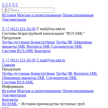





История
Монтаж и проектирование
Проектировщикам
Документация

+7 (812) 221-16-50

mail@rus-sml.ru
Системы безраструбной канализации "RUS SML"
Продукция
Трубы чугунные безраструбные
Трубы ЧК
Обжимные
манжеты SML
Фитинги SML
Соединители SML
Система RUS-SML
Контакты

+7 (812) 221-16-50

mail@rus-sml.ru
Главная
Продукция
Трубы чугунные безраструбные
Трубы ЧК
Фитинги SML
Обжимные манжеты SML
Соединители SML
Система RUS-SML
Информация
История
Монтаж и проектирование
Проектировщикам
Документация
Контакты
RUSSML
>
История производства чугунных труб