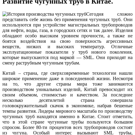
Развитие чугунных труб в Китае.
Сегодня сложно
представить себе жизнь без применения чугунных труб. Они
используются при устройстве магистральных трубопроводов
для нефти, воды, газа, в городских сетях и так далее. Изделия
обладают особо высоким уровнем прочности, а также не
боятся воздействия на свою поверхность агрессивных
веществ, низких и высоких температур. Отличные
эксплуатационные показатели у труб нового поколения,
которые выпускаются под маркой — SML. Они приходят на
смену раструбным чугунным трубам.
Китай – страна, где сверхсовременные технологии нашли
широкое применение даже в повседневной жизни. Несмотря
на то, что другие страны мира тоже занимаются
производством уникальных изделий, Китай превосходит их
своим объемом, стоимостью и качеством. За последние
несколько десятилетий страна совершила
головокружительный скачок в экономике, набрав бешеные
темпы развития. Лидеры мирового масштаба по производству
чугунных труб находятся именно в Китае. Стоит отметить,
что в этой стране чугунные трубы пользуются большим
спросом. Более 80-ти процентов всех трубопроводов состоят
из чугуна. Особый интерес вызывают SML трубы,